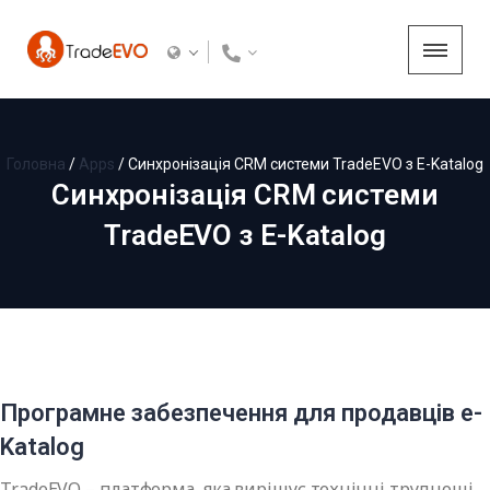
Головна
/
Apps
/
Синхронізація CRM системи TradeEVO з E-Katalog
Синхронізація CRM системи
TradeEVO з E-Katalog
Програмне забезпечення для продавців e-
Katalog
TradeEVO – платформа, яка вирішує технічні труднощі