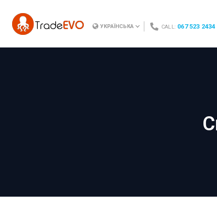
067 523 2434
УКРАЇНСЬКА
CALL:
С