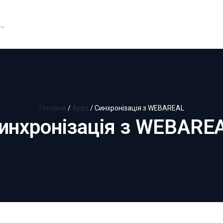
Головна
/
Apps
/
Синхронізація з WEBAREAL
инхронізація з WEBARE