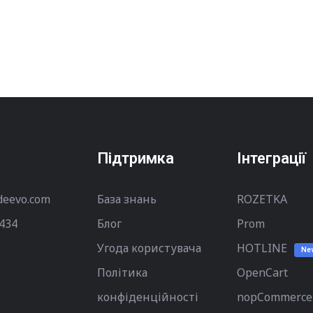
Підтримка
Інтеграції
deevo.com
База знань
ROZETKA
434
Блог
Prom
Угода користувача
HOTLINE
Ne
Політика
OpenCart
конфіденційності
nopCommerce