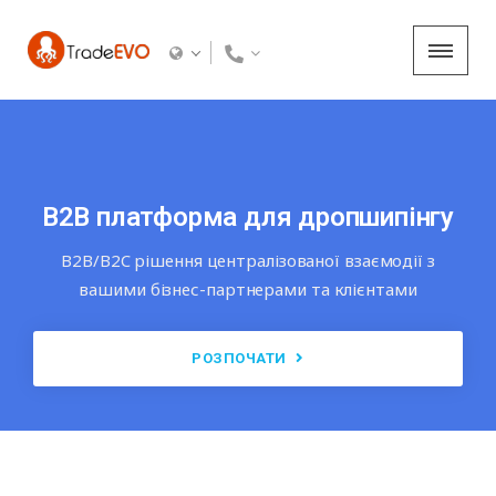
B2B платформа для дропшипінгу
B2B/B2C рішення централізованої взаємодії з
вашими бізнес-партнерами та клієнтами
РОЗПОЧАТИ