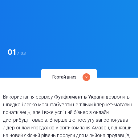
01
02
03
/ 03
/ 03
/ 03
Гортай вниз
Використання сервісу
Фулфілмент в Україні
дозволить
швидко і легко масштабувати не тільки інтернет-магазин
початківець, але і вже успішнй бізнес з онлайн
дистрибуції товарів. Вперше цю послугу запропонував
лідер онлайн-продажів у світі-компанія Амазон, піднявши
на новий якісний рівень послуги для мільйона продавців,