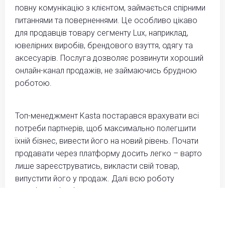
повну комунікацію з клієнтом, займається спірними
питаннями та поверненнями. Це особливо цікаво
для продавців товару сегменту Lux, наприклад,
ювелірних виробів, брендового взуття, одягу та
аксесуарів. Послуга дозволяє розвинути хороший
онлайн-канал продажів, не займаючись брудною
роботою.
Топ-менеджмент Kasta постарався врахувати всі
потреби партнерів, щоб максимально полегшити
їхній бізнес, вивести його на новий рівень. Почати
продавати через платформу досить легко – варто
лише зареєструватись, викласти свій товар,
випустити його у продаж. Далі всю роботу
перебирає фулфілмент центр. Висока популярність,
відвідуваність маркетплейсу, його репутація
працюватимуть на вашу користь!