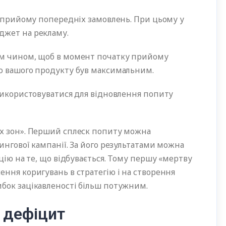
у прийому попередніх замовлень. При цьому у
бюджет на рекламу.
им чином, щоб в момент початку прийому
оло вашого продукту був максимальним.
 використовуватися для відновлення попиту
их зон». Перший сплеск попиту можна
ингової кампанії. За його результатами можна
цію на те, що відбувається. Тому першу «мертву
ння коригувань в стратегію і на створення
рибок зацікавленості більш потужним.
і дефіцит