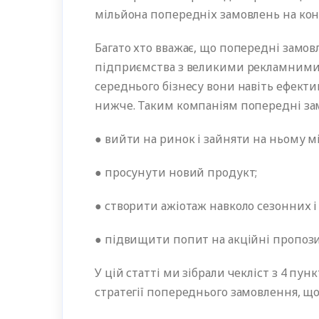
мільйона попередніх замовлень на консо
Багато хто вважає, що попередні замо
підприємства з великими рекламними 
середнього бізнесу вони навіть ефекти
нижче. Таким компаніям попередні за
● вийти на ринок і зайняти на ньому 
● просунути новий продукт;
● створити ажіотаж навколо сезонних 
● підвищити попит на акційні пропо
У цій статті ми зібрали чекліст з 4 пун
стратегії попереднього замовлення, що