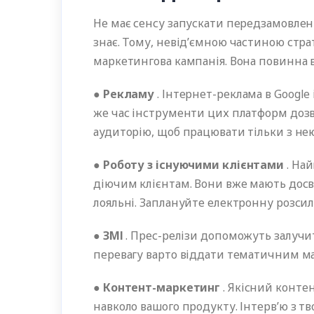
Не має сенсу запускати передзамовленн
знає. Тому, невід’ємною частиною стра
маркетингова кампанія. Вона повинна 
●
Рекламу
. Інтернет-реклама в Google
же час інструменти цих платформ доз
аудиторію, щоб працювати тільки з 
●
Роботу з існуючими клієнтами
. На
діючим клієнтам. Вони вже мають досв
лояльні. Заплануйте електронну розси
●
ЗМІ
. Прес-релізи допоможуть залучи
перевагу варто віддати тематичним
●
Контент-маркетинг
. Якісний конте
навколо вашого продукту. Інтерв’ю з 