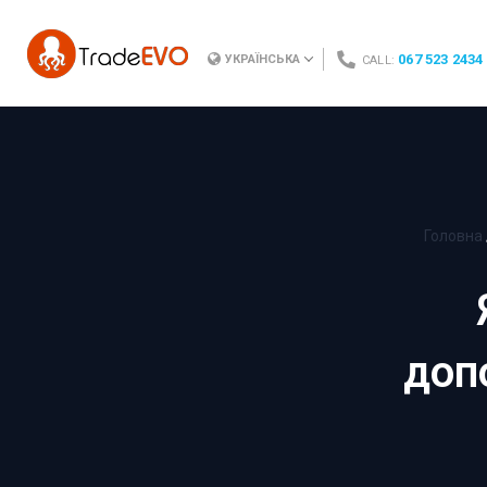
067 523 2434
УКРАЇНСЬКА
CALL:
Головна
доп