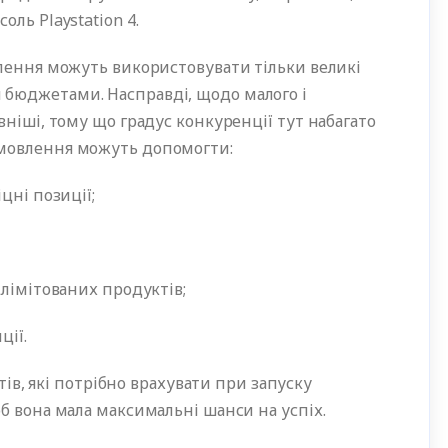
ль Playstation 4.
влення можуть використовувати тільки великі
бюджетами. Насправді, щодо малого і
вніші, тому що градус конкуренції тут набагато
мовлення можуть допомогти:
міцні позиції;
і лімітованих продуктів;
зиції.
ктів, які потрібно врахувати при запуску
б вона мала максимальні шанси на успіх.