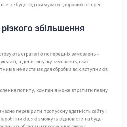
– все це буде підтримувати здоровий інтерес
різкого збільшення
истовують стратегію попередніх замовлень –
ультаті, в день запуску замовлень, сайт
бітників не вистачає для обробки всіх вступників
оволення попиту, компанія може втратити певну
часно перевірити пропускну здатність сайту і
івробітників, які зможуть відповісти на будь-
з великим обсягом надходження заявок.