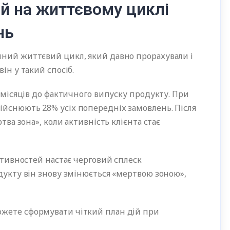
й на життєвому циклі
нь
нний життєвий цикл, який давно прорахували і
ін у такий спосіб.
6 місяців до фактичного випуску продукту. При
ійснюють 28% усіх попередніх замовлень. Після
ртва зона», коли активність клієнта стає
активностей настає черговий сплеск
одукту він знову змінюється «мертвою зоною»,
ожете сформувати чіткий план дій при