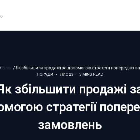
/
Блог
/
Як збільшити продажі за допомогою стратегії попередніх 
ПОРАДИ
ЛИС 23
3
MINS READ
Як збільшити продажі з
омогою стратегії попере
замовлень