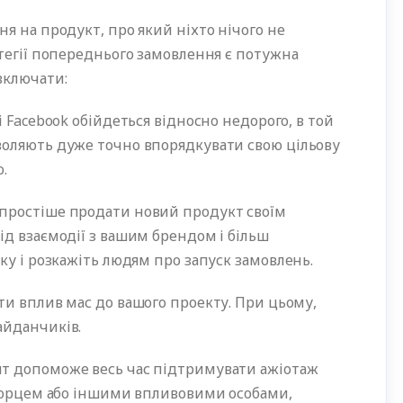
я на продукт, про який ніхто нічого не
тегії попереднього замовлення є потужна
включати:
 і Facebook обійдеться відносно недорого, в той
воляють дуже точно впорядкувати свою цільову
нею.
йпростіше продати новий продукт своїм
ід взаємодії з вашим брендом і більш
лку і розкажіть людям про запуск замовлень.
ти вплив мас до вашого проекту. При цьому,
 майданчиків.
нт допоможе весь час підтримувати ажіотаж
творцем або іншими впливовими особами,