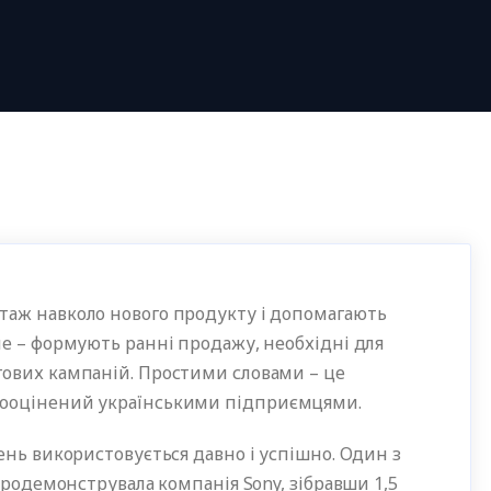
таж навколо нового продукту і допомагають
не – формують ранні продажу, необхідні для
ових кампаній. Простими словами – це
дооцінений українськими підприємцями.
ень використовується давно і успішно. Один з
продемонструвала компанія Sony, зібравши 1,5