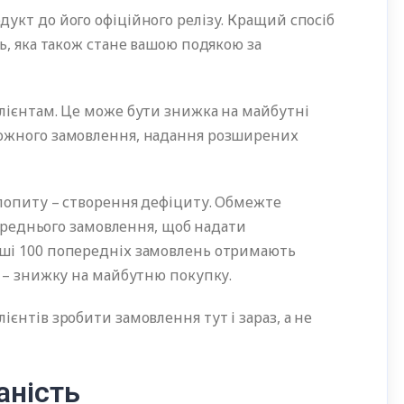
укт до його офіційного релізу. Кращий спосіб
ь, яка також стане вашою подякою за
лієнтам. Це може бути знижка на майбутні
ожного замовлення, надання розширених
попиту – створення дефіциту. Обмежте
переднього замовлення, щоб надати
ші 100 попередніх замовлень отримають
0 – знижку на майбутню покупку.
єнтів зробити замовлення тут і зараз, а не
аність